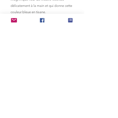
délicatement à la main et qui donne cette
couleur bleue en tisane.
Référence
10000000014
Pictures © Eric Fitoussi
See our Instagram account