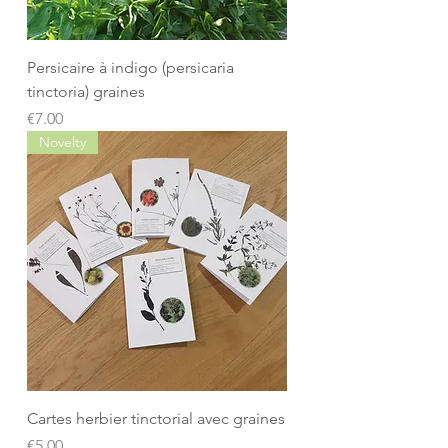
Persicaire à indigo (persicaria
tinctoria) graines
Price
€7.00
Novelty
Cartes herbier tinctorial avec graines
Price
€5.00